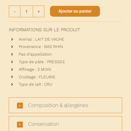
Ajouter au panier
quantité
de
TOMME
INFORMATIONS SUR LE PRODUIT
AUX
Animal : LAIT DE VACHE
FLEURS
Provenance : BAS RHIN
Pas d'appellation
Type de pâte : PRESSEE
Affinage : 2 MOIS
Croûtage : FLEURIE
Type de lait : CRU
Composition & allergènes
Conservation