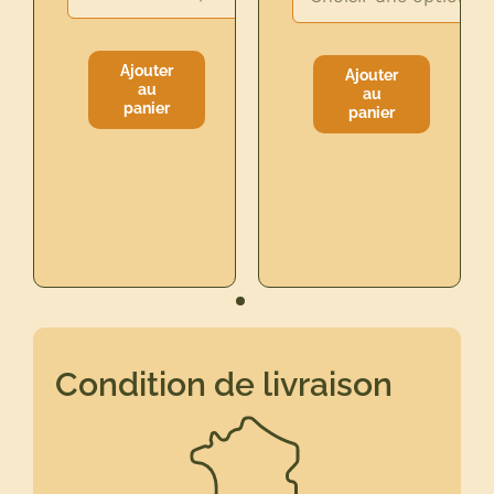
Ajouter
Ajouter
au
au
quantité
quantité
panier
panier
de
de
MORBIER
BRIE
RESERVATION
DE
MEAUX
FERMIER
Condition de livraison