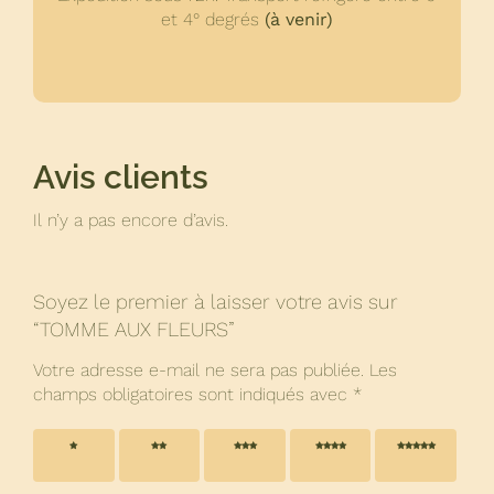
et 4° degrés
(à venir)
Avis clients
Il n’y a pas encore d’avis.
Soyez le premier à laisser votre avis sur
“TOMME AUX FLEURS”
Votre adresse e-mail ne sera pas publiée.
Les
champs obligatoires sont indiqués avec
*
1 étoile
2 étoiles
3 étoiles
4 étoiles
5 étoiles
sur 5
sur 5
sur 5
sur 5
sur 5