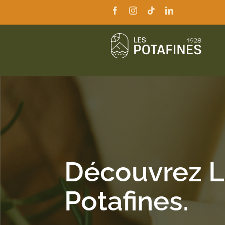
Passer
au
contenu
Découvrez 
Potafines.