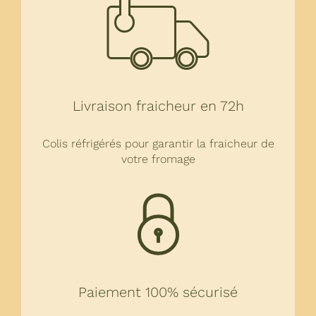
Rechercher:
Panier WooCommerce
Livraison fraicheur en 72h
WooCommerce Mon Compte
Colis réfrigérés pour garantir la fraicheur de
votre fromage
Paiement 100% sécurisé