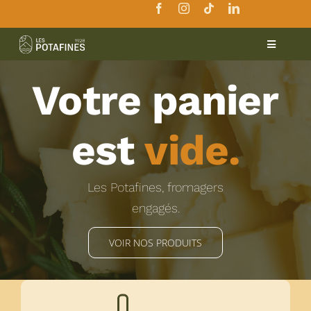
Passer
au
contenu
Toggle
Navigatio
Boutique
Votre panier
Prestations
est
vide.
Notre histoire
Les Potafines, fromagers
engagés.
Où nous trouver ?
VOIR NOS PRODUITS
Blog & Recettes
Nous contacter