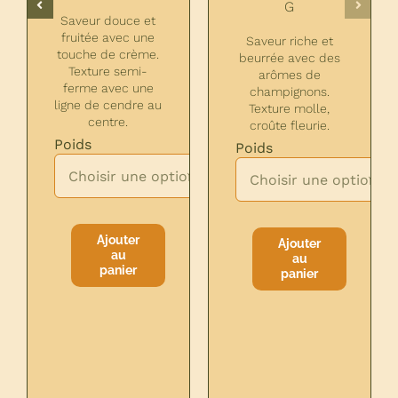
G
Saveur douce et
fruitée avec une
Saveur riche et
touche de crème.
re
beurrée avec des
Texture semi-
te.
arômes de
ferme avec une
champignons.
ligne de cendre au
Texture molle,
centre.
croûte fleurie.

Poids
Poids

Ajouter
Ajouter
au
au
quantité
quantité
panier
panier
de
de
MORBIER
BRIE
RESERVATION
DE
MEAUX
FERMIER