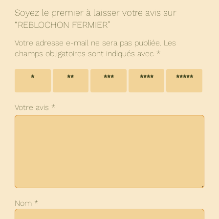
Soyez le premier à laisser votre avis sur
“REBLOCHON FERMIER”
Votre adresse e-mail ne sera pas publiée.
Les
champs obligatoires sont indiqués avec
*
1 étoile
2 étoiles
3 étoiles
4 étoiles
5 étoiles
sur 5
sur 5
sur 5
sur 5
sur 5
Votre avis
*
Nom
*