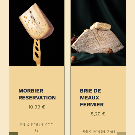
MORBIER
BRIE DE
ON
RESERVATION
MEAUX
FERMIER
10,99
€
8,20
€
PRIX POUR 400
G
50
PRIX POUR 250