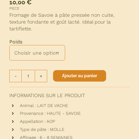
10,00
€
PIECE
Fromage de Savoie à pâte pressée non cuite,
texture fondante et goût lacté. Idéal pour la
tartiflette.
Poids

Ajouter au panier
quantité
de
REBLOCHON
INFORMATIONS SUR LE PRODUIT
FERMIER
Animal : LAIT DE VACHE
Provenance : HAUTE - SAVOIE
Appellation : AOP
Type de pâte : MOLLE
Affinage : 6 - 8 SEMAINES