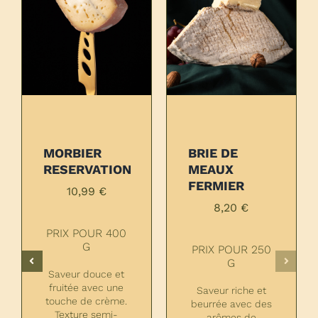
MORBIER
BRIE DE
RESERVATION
MEAUX
FERMIER
10,99
€
8,20
€
PRIX POUR 400
G
PRIX POUR 250
G
Saveur douce et
fruitée avec une
Saveur riche et
touche de crème.
beurrée avec des
Texture semi-
arômes de