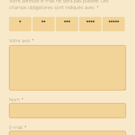
Votre adresse e-mail ne sera pas publiée.
Les
champs obligatoires sont indiqués avec
*
1 étoile
2 étoiles
3 étoiles
4 étoiles
5 étoiles
sur 5
sur 5
sur 5
sur 5
sur 5
Votre avis
*
Nom
*
E-mail
*