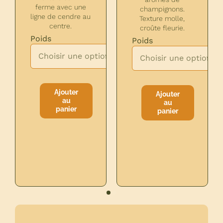
ferme avec une
champignons.
ligne de cendre au
Texture molle,
centre.
croûte fleurie.

Poids
Poids


Ajouter
Ajouter
au
au
quantité
quantité
panier
panier
de
de
MORBIER
BRIE
RESERVATION
DE
MEAUX
FERMIER