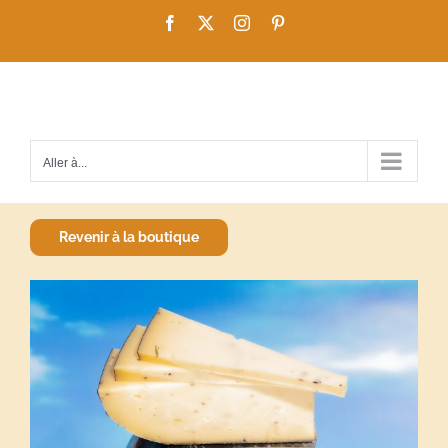
Passer
Facebook
X
Instagram
Pinterest
au
contenu
Aller à...
Revenir à la boutique