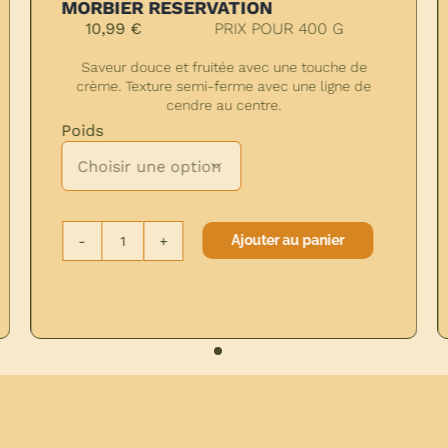
TE RESERVATION 24 MOIS
MORBIE
9,10
€
PRIX POUR 250 G
10,99
fruité et noisetté. Texture ferme et fondante.
Saveur d
crème. T
ds

Poids
Ajouter au panier
quantité
de
COMTE
q
RESERVATION
d
24
M
MOIS
R