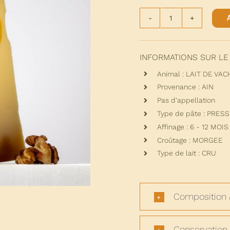
quantité
de
EMMENTAL
DE
INFORMATIONS SUR LE
BRESSE
Animal : LAIT DE VAC
Provenance : AIN
Pas d'appellation
Type de pâte : PRES
Affinage : 6 - 12 MOIS
Croûtage : MORGEE
Type de lait : CRU
Composition 
Conservation