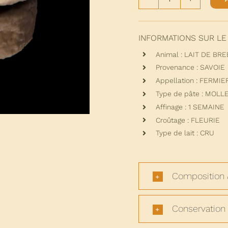
quantité
de
DULLINOIS
INFORMATIONS SUR LE
Animal : LAIT DE BRE
Provenance : SAVOIE
Appellation : FERMIE
Type de pâte : MOLL
Affinage : 1 SEMAINE
Croûtage : FLEURIE
Type de lait : CRU
Composition 
Conservation