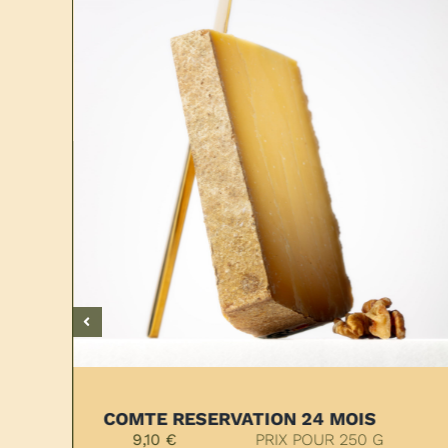
LASSE DE L’AFFINEUR
COMTE RESE
€
PRIX POUR 250 G
9,10
€