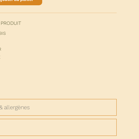
 PRODUIT
BIS
R
E
& allergènes