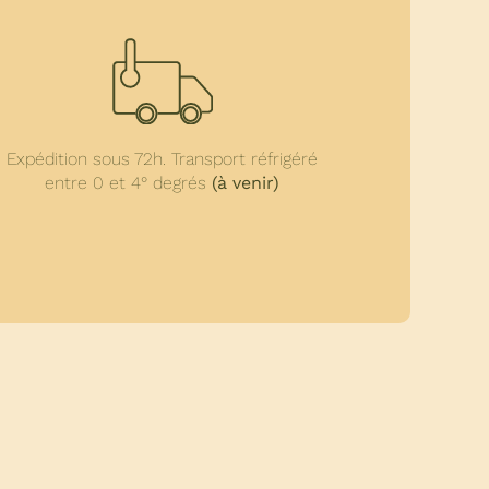
Expédition sous 72h. Transport réfrigéré
entre 0 et 4° degrés
(à venir)