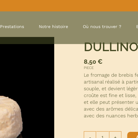
Prestations
Notre histoire
Où nous trouver ?
DULLINO
8,50
€
PIECE
Le fromage de brebis f
artisanal réalisé à part
souple, et devient légè
croûte est fine et liss
et elle peut présenter u
avec des arômes délicat
avec des nuances herba