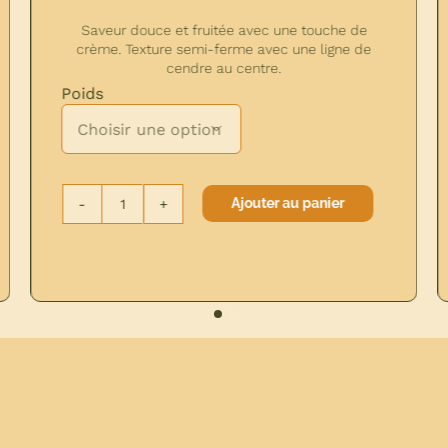
isetté. Texture ferme et fondante.
Saveur douce et fru
crème. Texture semi-
cendre 

Poids
Ajouter au panier
té
E
quantité
VATION
de
MORBIER
RESERVATI