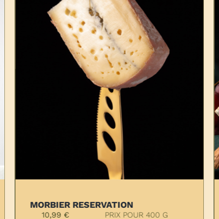
RVATION 24 MOIS
MORBIER RESER
PRIX POUR 250 G
10,99
€