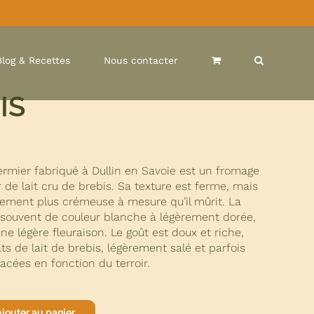
Blog & Recettes
Nous contacter
IS
ermier fabriqué à Dullin en Savoie est un fromage
ir de lait cru de brebis. Sa texture est ferme, mais
rement plus crémeuse à mesure qu’il mûrit. La
e, souvent de couleur blanche à légèrement dorée,
ne légère fleuraison. Le goût est doux et riche,
s de lait de brebis, légèrement salé et parfois
cées en fonction du terroir.
Ajouter au panier