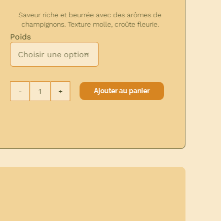
itée avec une touche de
Saveur riche et beurrée a
ferme avec une ligne de
champignons. Texture molle
au centre.
Poids


Ajo
quantité
Ajouter au panier
de
BRIE
DE
ON
MEAUX
FERMIER