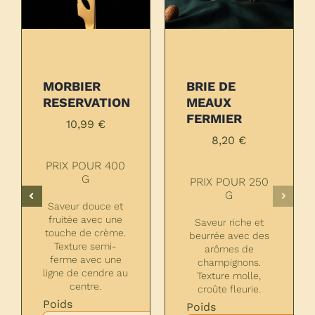
MORBIER
BRIE DE
RESERVATION
MEAUX
FERMIER
10,99
€
8,20
€
PRIX POUR 400
G
PRIX POUR 250
G
Saveur douce et
fruitée avec une
Saveur riche et
touche de crème.
beurrée avec des
Texture semi-
arômes de
ferme avec une
champignons.
ligne de cendre au
Texture molle,
centre.
croûte fleurie.

Poids
Poids