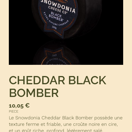
CHEDDAR BLACK
BOMBER
10,05
€
PIECE
Le Snowdonia Cheddar Black Bomber possède une
texture ferme et friable, une croûte noire en cire,
et un goût riche, profond, légèrement salé.