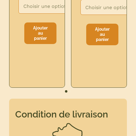


Ajouter
Ajouter
au
au
quantité
quantité
panier
panier
de
de
MORBIER
BRIE
RESERVATION
DE
MEAUX
FERMIER
Condition de livraison