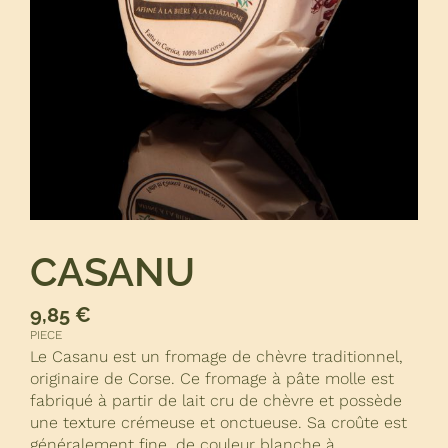
CASANU
9,85
€
PIECE
Le Casanu est un fromage de chèvre traditionnel,
originaire de Corse. Ce fromage à pâte molle est
fabriqué à partir de lait cru de chèvre et possède
une texture crémeuse et onctueuse. Sa croûte est
généralement fine, de couleur blanche à