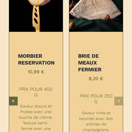
MORBIER
BRIE DE
RESERVATION
MEAUX
FERMIER
10,99
€
8,20
€
PRIX POUR 400
G
PRIX POUR 250
G
Saveur douce et
fruitée avec une
Saveur riche et
touche de crème.
beurrée avec des
Texture semi-
arômes de
ferme avec une
champignons.