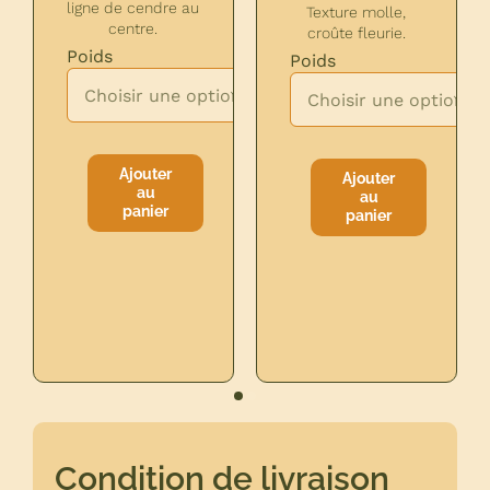
ligne de cendre au
Texture molle,
centre.
croûte fleurie.

Poids
Poids


Ajouter
Ajouter
au
au
quantité
quantité
panier
panier
de
de
MORBIER
BRIE
RESERVATION
DE
MEAUX
FERMIER
Condition de livraison