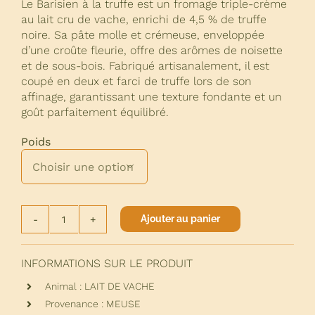
Le Barisien à la truffe est un fromage triple-crème
au lait cru de vache, enrichi de 4,5 % de truffe
noire. Sa pâte molle et crémeuse, enveloppée
d’une croûte fleurie, offre des arômes de noisette
et de sous-bois. Fabriqué artisanalement, il est
coupé en deux et farci de truffe lors de son
affinage, garantissant une texture fondante et un
goût parfaitement équilibré.
Poids

Ajouter au panier
quantité
de
BARISIEN
INFORMATIONS SUR LE PRODUIT
TRUFFE
Animal : LAIT DE VACHE
Provenance : MEUSE