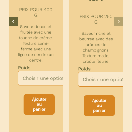
PRIX POUR 400
G
POUR 250
PRIX POUR 
G
G
Saveur douce et
fruitée avec une
fruité et
Saveur riche
touche de crème.
é. Texture
beurrée avec
Texture semi-
t fondante.
arômes d
ferme avec une
champignon
ligne de cendre au
Texture mol
centre.
croûte fleur

Poids
Poids

Ajouter
au
té
panier
Ajouter
Ajoute
E
au
au
quantité
VATION
quantité
panier
panie
de
de
MORBIER
BRIE
RESERVATION
DE
MEAUX