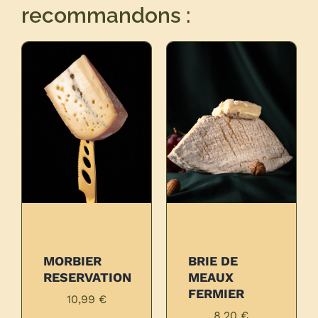
recommandons :
E
MORBIER
BRIE DE
RVATION
RESERVATION
MEAUX
OIS
FERMIER
10,99
€
,10
€
8,20
€