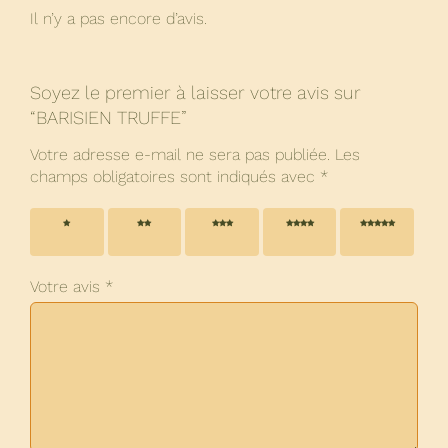
Il n’y a pas encore d’avis.
Soyez le premier à laisser votre avis sur
“BARISIEN TRUFFE”
Votre adresse e-mail ne sera pas publiée.
Les
champs obligatoires sont indiqués avec
*
1 étoile
2 étoiles
3 étoiles
4 étoiles
5 étoiles
sur 5
sur 5
sur 5
sur 5
sur 5
Votre avis
*