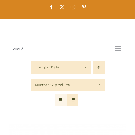
Passer
Facebook
X
Instagram
Pinterest
au
contenu
Aller à...
Trier par
Date
Montrer
12 produits