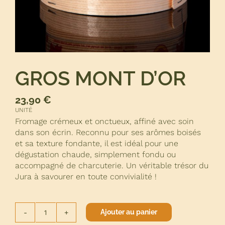
Rechercher:
Panier WooCommerce
GROS MONT D’OR
23,90
€
WooCommerce Mon Compte
UNITÉ
Fromage crémeux et onctueux, affiné avec soin
dans son écrin. Reconnu pour ses arômes boisés
et sa texture fondante, il est idéal pour une
dégustation chaude, simplement fondu ou
accompagné de charcuterie. Un véritable trésor du
Jura à savourer en toute convivialité !
Ajouter au panier
quantité