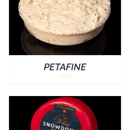
PETAFINE
5,45
€