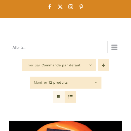
Passer
Facebook
X
Instagram
Pinterest
au
contenu
Aller à...
Trier par
Commande par défaut
Montrer
12 produits