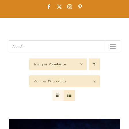
Passer
Facebook
X
Instagram
Pinterest
au
contenu
Aller à...
Trier par
Popularité
Montrer
12 produits