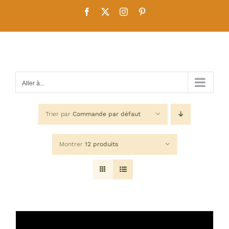
Passer
Facebook
X
Instagram
Pinterest
au
contenu
Aller à...
Trier par
Commande par défaut
Montrer
12 produits