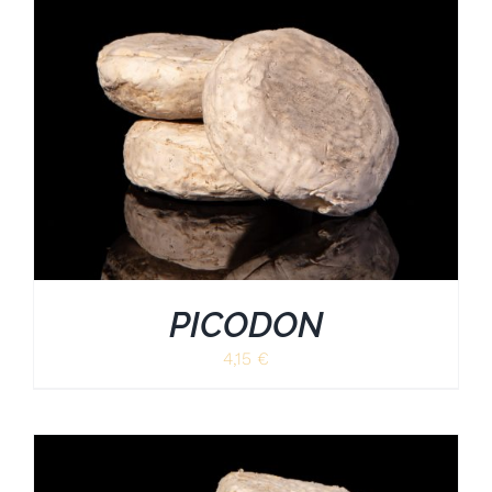
PICODON
4,15
€