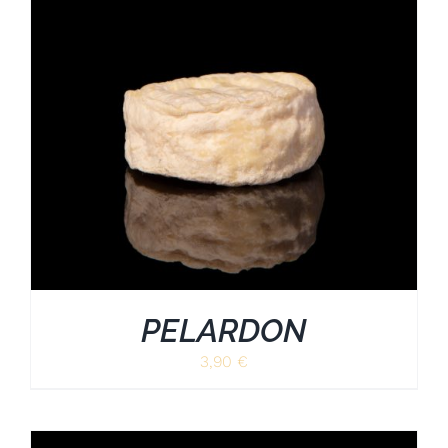
PELARDON
3,90
€